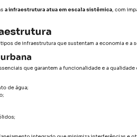
as
a infraestrutura atua em escala sistêmica
, com imp
raestrutura
tipos de infraestrutura que sustentam a economia e a s
 urbana
ssenciais que garantem a funcionalidade e a qualidade 
to de água;
o;
ólidos;
anejamento integrado que minimiza interferências e ot