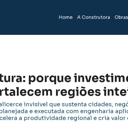
Home
A Construtora
Obra
utura: porque investi
rtalecem regiões inte
 alicerce invisível que sustenta cidades, neg
planejada e executada com engenharia aplic
celera a produtividade regional e cria valo