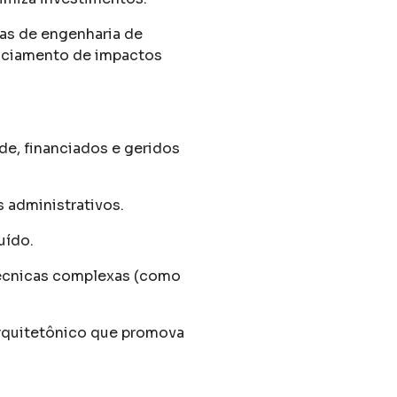
cas de engenharia de
nciamento de impactos
de, financiados e geridos
s administrativos.
uído.
técnicas complexas (como
arquitetônico que promova