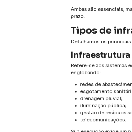
Ambas são essenciais, m
prazo.
Tipos de inf
Detalhamos os principais 
Infraestrutura
Refere-se aos sistemas e
englobando:
redes de abastecimen
esgotamento sanitári
drenagem pluvial;
iluminação pública;
gestão de resíduos s
telecomunicações.
Sua execução exige um pl