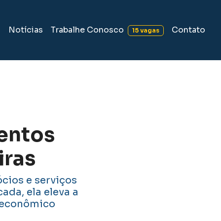
Trabalhe Conosco
s
Notícias
Contato
15 vagas
mentos
iras
ócios e serviços
ada, ela eleva a
r econômico